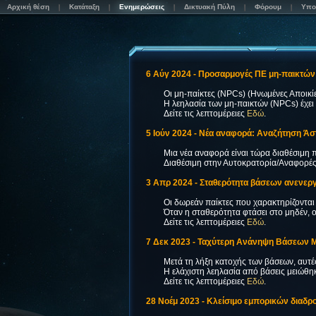
Αρχική θέση
Κατάταξη
Ενημερώσεις
Δικτυακή Πύλη
Φόρουμ
Υπο
6 Αύγ 2024 - Προσαρμογές ΠΕ μη-παικτών
Οι μη-παίκτες (NPCs) (Ηνωμένες Αποικί
Η λεηλασία των μη-παικτών (NPCs) έχει 
Δείτε τις λεπτομέρειες
Εδώ
.
5 Ιούν 2024 - Νέα αναφορά: Αναζήτηση Άσ
Μια νέα αναφορά είναι τώρα διαθέσιμη 
Διαθέσιμη στην Αυτοκρατορία/Αναφορές
3 Απρ 2024 - Σταθερότητα βάσεων ανενε
Οι δωρεάν παίκτες που χαρακτηρίζονται
Όταν η σταθερότητα φτάσει στο μηδέν, 
Δείτε τις λεπτομέρειες
Εδώ
.
7 Δεκ 2023 - Ταχύτερη Ανάνηψη Βάσεων 
Μετά τη λήξη κατοχής των βάσεων, αυτέ
Η ελάχιστη λεηλασία από βάσεις μειώθηκ
Δείτε τις λεπτομέρειες
Εδώ
.
28 Νοέμ 2023 - Κλείσιμο εμπορικών διαδ