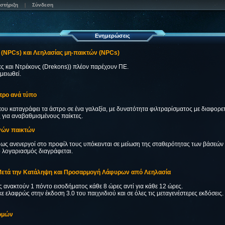
στήριξη
Σύνδεση
Ενημερώσεις
 (NPCs) και Λεηλασίας μη-παικτών (NPCs)
ες και Ντρέκονς (Drekons)) πλέον παρέχουν ΠΕ.
μειωθεί.
τρο ανά τύπο
που καταγράφει τα άστρο σε ένα γαλαξία, με δυνατότητα φιλτραρίσματος με διαφορε
 για αναβαθμισμένους παίκτες.
ργών παικτών
 ως ανενεργοί στο προφίλ τους υπόκεινται σε μείωση της σταθερότητας των βάσεών
ο λογαριασμός διαγράφεται.
Μετά την Κατάληψη και Προσαρμογή Λάφυρων από Λεηλασία
ς ανακτούν 1 πόντο εισοδήματος κάθε 8 ώρες αντί για κάθε 12 ώρες.
ε ελαφρώς στην έκδοση 3.0 του παιχνιδιού και σε όλες τις μεταγενέστερες εκδόσεις.
ρομών