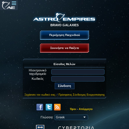
BRAVO GALAXIES
Περιήγηση Παιχνιδιού
Ξεκινήστε να Παίζετε
Είσοδος Μελών
Ηλεκτρονικό
ταχυδρομείο
Κωδικός
Ξεχάσατε τον κωδικό σας;
/
Πρόσφατος Σύνδεσμος Ενεργοποίησης
Όροι
-
Απόρρητο
Γλώσσα: